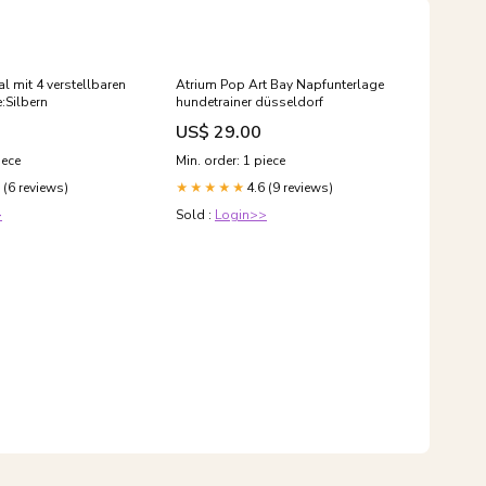
l mit 4 verstellbaren
Atrium Pop Art Bay Napfunterlage
:Silbern
hundetrainer düsseldorf
US$ 29.00
iece
Min. order: 1 piece
 (6 reviews)
4.6 (9 reviews)
★★★★★
>
Sold :
Login>>