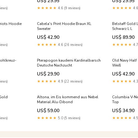
US$ 29.95
US$ 29.95
iews)
★★★★★
4.6 (9 reviews)
★★★★★
4.6
riots Hoodie
Cabela's Print Hoodie Braun XL
Belstaff Gold 
Sweater
Schwarz L L
US$ 42.90
US$ 89.90
iews)
★★★★★
4.6 (26 reviews)
★★★★★
4.7
ohlkreuz-
Pterapogon kauderni Kardinalbarsch
Old Navy Half 
Deutsche Nachzucht
Weiß
US$ 29.90
US$ 42.90
iews)
★★★★★
4.9 (22 reviews)
★★★★★
4.3
 Gold
Altona, im Eis kommend aus Nebel
Columbia V-Ne
Material:Alu-Dibond
Top
US$ 59.00
US$ 34.90
iews)
★★★★★
5.0 (5 reviews)
★★★★★
4.5