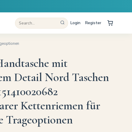
Login
Register
ageoptionen
andtasche mit
tem Detail Nord Taschen
151410020682
barer Kettenriemen für
ge Trageoptionen