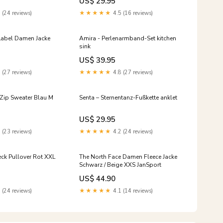
US$ 29.95
 (24 reviews)
★★★★★
4.5 (16 reviews)
Label Damen Jacke
Amira - Perlenarmband-Set kitchen
sink
US$ 39.95
 (27 reviews)
★★★★★
4.8 (27 reviews)
Zip Sweater Blau M
Senta – Sternentanz-Fußkette anklet
US$ 29.95
 (23 reviews)
★★★★★
4.2 (24 reviews)
ck Pullover Rot XXL
The North Face Damen Fleece Jacke
Schwarz / Beige XXS JanSport
US$ 44.90
 (24 reviews)
★★★★★
4.1 (14 reviews)