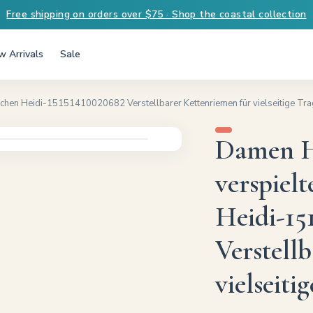
Free shipping on orders over $75 · Shop the coastal collection
 Arrivals
Sale
chen Heidi-15151410020682 Verstellbarer Kettenriemen für vielseitige Tr
Damen H
verspiel
Heidi-15
Verstell
vielseiti