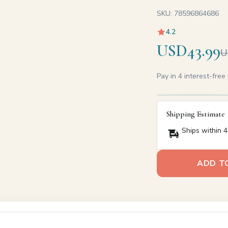
SKU: 78596864686
4.2
USD43.99
U
Pay in 4 interest-fre
Shipping Estimate
Ships within 4
ADD T