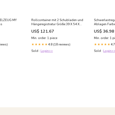
ELZEUG MY
Rollcontainer mit 2 Schubladen und
Schwerlastrega
ss
Hängeregistratur Größe:39 X 54 X
Ablagen Farbe
52 cm
US$ 121.67
US$ 36.98
Min. order: 1 piece
Min. order: 1 p
views)
4.8 (18 reviews)
4.7
★★★★★
★★★★★
Sold :
Login>>
Sold :
Login>