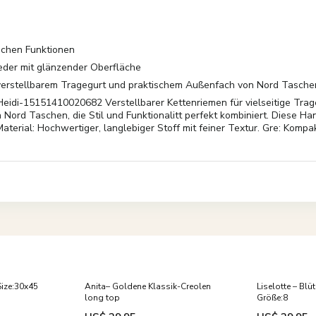
schen Funktionen
eder mit glänzender Oberfläche
verstellbarem Tragegurt und praktischem Außenfach von Nord Tasche
eidi-15151410020682 Verstellbarer Kettenriemen für vielseitige Tra
Nord Taschen, die Stil und Funktionalitt perfekt kombiniert. Diese Ha
Material: Hochwertiger, langlebiger Stoff mit feiner Textur. Gre: Komp
Size:30x45
Anita– Goldene Klassik-Creolen
Liselotte – Bl
long top
Größe:8