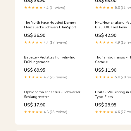
US$ 39.90
US$ 69.00
★★★★★
4.2 (9 reviews)
★★★★★
5.0 (22 rev
The North Face Hooded Damen
NFL New England Pat
Fleece Jacke Schwarz L JanSport
Blau XXL Fred Perry
US$ 36.90
US$ 42.90
★★★★★
4.4 (17 reviews)
★★★★★
4.9 (18 rev
Babette - Violettes Funkeln-Trio
Thor amboinensis - H
Frühlingsmode
Garnele
US$ 69.95
US$ 11.90
★★★★★
4.7 (28 reviews)
★★★★★
5.0 (20 rev
Ophiocoma erinaceus - Schwarzer
Dorle - Wellenring in
Schlangenstern
Type_Flats
US$ 17.90
US$ 29.95
★★★★★
4.8 (28 reviews)
★★★★★
4.6 (27 rev