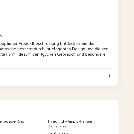
n
geoptionenProduktbeschreibung Entdecken Sie die
ndtasche besticht durch ihr elegantes Design und die sen
akte Form, ideal fr den tglichen Gebrauch und besondere
ütenpoesie-Ring
Thrudhild – Jaspis-Hänger
Damenkleid