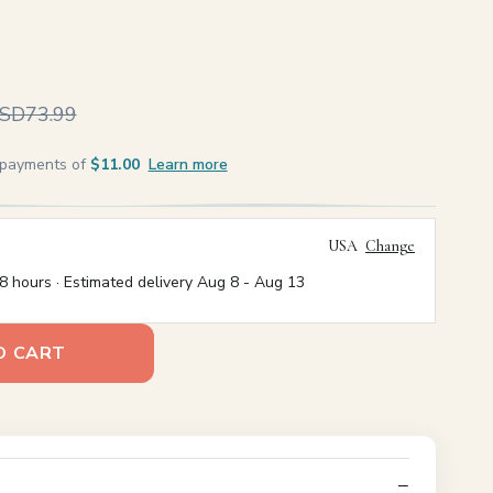
SD73.99
e payments of
$11.00
Learn more
USA
Change
8 hours · Estimated delivery
Aug 8
-
Aug 13
O CART