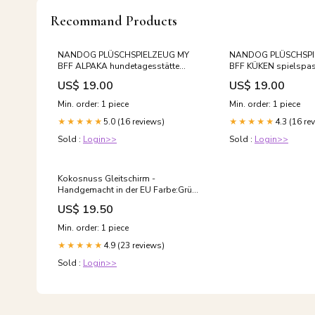
Recommand Products
NANDOG PLÜSCHSPIELZEUG MY
NANDOG PLÜSCHSPI
BFF ALPAKA hundetagesstätte
BFF KÜKEN spielspa
düsseldorf
US$ 19.00
US$ 19.00
Min. order: 1 piece
Min. order: 1 piece
5.0 (16 reviews)
4.3 (16 re
★★★★★
★★★★★
Sold :
Login>>
Sold :
Login>>
Kokosnuss Gleitschirm -
Handgemacht in der EU Farbe:Grün-
Gelb
US$ 19.50
Min. order: 1 piece
4.9 (23 reviews)
★★★★★
Sold :
Login>>